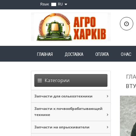
Язык
RU
ГЛАВНАЯ
ДОСТАВКА
ОПЛАТА
О НАС
ГЛ
Категории
ВТУ
Запчасти для сельхозтехники
Запчасти к почвообрабатывающей
технике
Запчасти на опрыскиватели