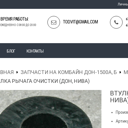
Личны
ВРЕМЯ РАБОТЫ:
+
TOD.VIT@GMAIL.COM
+
ЕЖЕДНЕВНО С 08:00 ДО 20:00
БЛОГ
КОНТАКТЫ
АВНАЯ
ЗАПЧАСТИ НА КОМБАЙН ДОН-1500А, Б
М
ЛКА РЫЧАГА ОЧИСТКИ (ДОН, НИВА)
ВТУЛ
НИВА
Произ
Артик