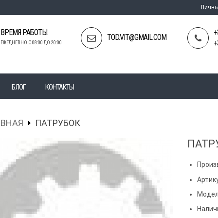
Личны
ВРЕМЯ РАБОТЫ:
+
TOD.VIT@GMAIL.COM
+
ЕЖЕДНЕВНО С 08:00 ДО 20:00
БЛОГ
КОНТАКТЫ
АВНАЯ
ПАТРУБОК
ПАТР
Произ
Артик
Модел
Налич