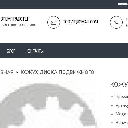
Личны
ВРЕМЯ РАБОТЫ:
+
TOD.VIT@GMAIL.COM
+
ЕЖЕДНЕВНО С 08:00 ДО 20:00
БЛОГ
КОНТАКТЫ
АВНАЯ
КОЖУХ ДИСКА ПОДВИЖНОГО
КОЖУ
Произ
Артику
Модел
Налич