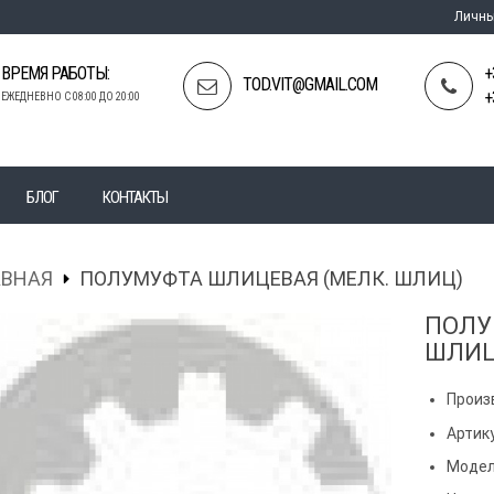
Личны
ВРЕМЯ РАБОТЫ:
+
TOD.VIT@GMAIL.COM
+
ЕЖЕДНЕВНО С 08:00 ДО 20:00
БЛОГ
КОНТАКТЫ
АВНАЯ
ПОЛУМУФТА ШЛИЦЕВАЯ (МЕЛК. ШЛИЦ)
ПОЛУ
ШЛИЦ
Произ
Артик
Модел