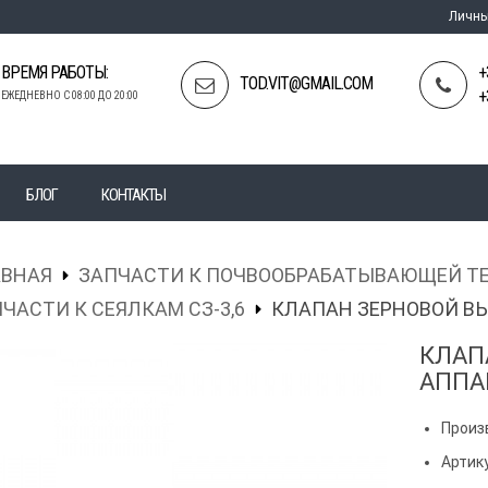
Личны
ВРЕМЯ РАБОТЫ:
+
TOD.VIT@GMAIL.COM
+
ЕЖЕДНЕВНО С 08:00 ДО 20:00
БЛОГ
КОНТАКТЫ
АВНАЯ
ЗАПЧАСТИ К ПОЧВООБРАБАТЫВАЮЩЕЙ Т
ЧАСТИ К СЕЯЛКАМ СЗ-3,6
КЛАПАН ЗЕРНОВОЙ В
КЛАП
АППА
Произ
Артику