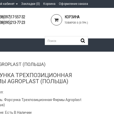
й кабинет
Закладки (0)
Корзина
Оформление заказа
38(097)17-557-32
КОРЗИНА
38(095)213-77-23
ТОВАРОВ 0 (0 ГРН.)
ROPLAST (ПОЛЬША)
УНКА ТРЕХПОЗИЦИОННАЯ
Ы AGROPLAST (ПОЛЬША)
л:
ь:
Форсунка Трехпозиционная Фирмы Agroplast
ша)
ие: Есть В Наличии