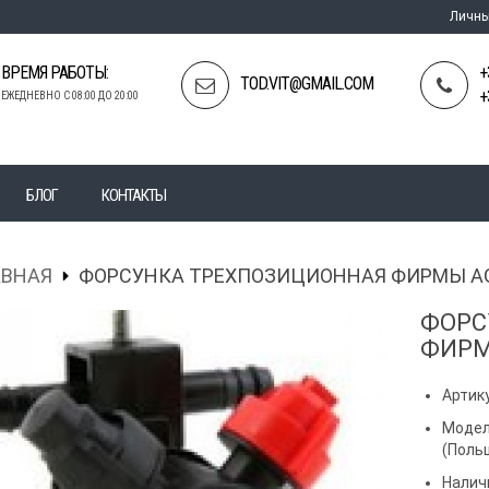
Личны
ВРЕМЯ РАБОТЫ:
+
TOD.VIT@GMAIL.COM
+
ЕЖЕДНЕВНО С 08:00 ДО 20:00
БЛОГ
КОНТАКТЫ
АВНАЯ
ФОРСУНКА ТРЕХПОЗИЦИОННАЯ ФИРМЫ AG
ФОРС
ФИРМ
Артику
Модел
(Поль
Налич