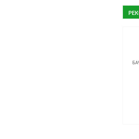
РЕ
БА