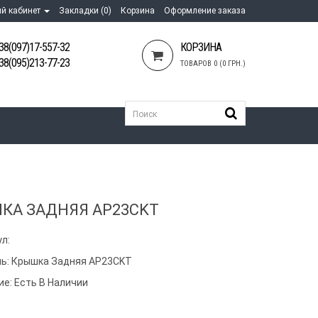
й кабинет
Закладки (0)
Корзина
Оформление заказа
38(097)17-557-32
КОРЗИНА
38(095)213-77-23
ТОВАРОВ 0 (0 ГРН.)
КА ЗАДНЯЯ AP23CKT
л:
ь:
Крышка Задняя AP23CKT
ие: Есть В Наличии