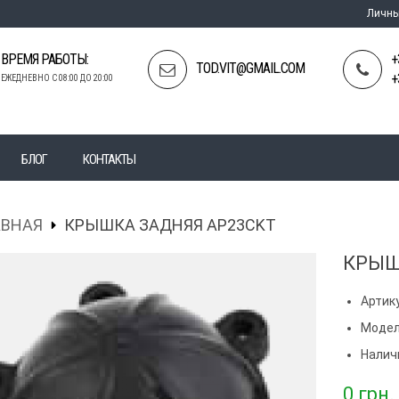
Личны
ВРЕМЯ РАБОТЫ:
+
TOD.VIT@GMAIL.COM
+
ЕЖЕДНЕВНО С 08:00 ДО 20:00
БЛОГ
КОНТАКТЫ
АВНАЯ
КРЫШКА ЗАДНЯЯ AP23CKT
КРЫШ
Артику
Модел
Налич
0
грн.