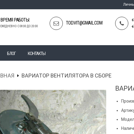
Личны
ВРЕМЯ РАБОТЫ:
+
TOD.VIT@GMAIL.COM
+
ЕЖЕДНЕВНО С 08:00 ДО 20:00
БЛОГ
КОНТАКТЫ
АВНАЯ
ВАРИАТОР ВЕНТИЛЯТОРА В СБОРЕ
ВАРИ
Произ
Артик
Модел
Налич