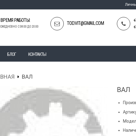
Личны
ВРЕМЯ РАБОТЫ:
+
TOD.VIT@GMAIL.COM
+
ЕЖЕДНЕВНО С 08:00 ДО 20:00
БЛОГ
КОНТАКТЫ
АВНАЯ
ВАЛ
ВАЛ
Произ
Артику
Модел
Налич