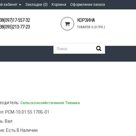
й кабинет
Закладки (0)
Корзина
Оформление заказа
38(097)17-557-32
КОРЗИНА
38(095)213-77-23
ТОВАРОВ 0 (0 ГРН.)
водитель:
Сельскохозяйственная Техника
л: РСМ-10.01.55.170Б-01
ь:
Вал
ие: Есть В Наличии