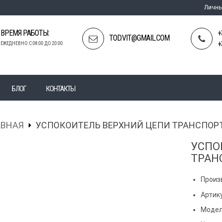
Личны
ВРЕМЯ РАБОТЫ:
+
TOD.VIT@GMAIL.COM
+
ЕЖЕДНЕВНО С 08:00 ДО 20:00
БЛОГ
КОНТАКТЫ
АВНАЯ
УСПОКОИТЕЛЬ ВЕРХНИЙ ЦЕПИ ТРАНСПОР
УСПО
ТРАН
Произ
Артик
Модел