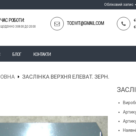
Обліковий запис
ЧАС РОБОТИ:
+
TOD.VIT@GMAIL.COM
+
ЩОДЕННО З 08:00 ДО 20:00
С
БЛОГ
КОНТАКТИ
ЛОВНА
ЗАСЛІНКА ВЕРХНЯ ЕЛЕВАТ. ЗЕРН.
ЗАСЛІ
Вироб
Артику
Артик
Наявні