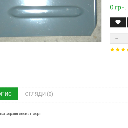
0
грн.
ОПИС
ОГЛЯДИ (0)
нка верхня елеват. зерн.