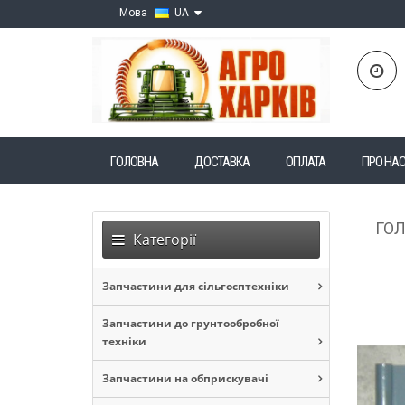
Мова
UA
ГОЛОВНА
ДОСТАВКА
ОПЛАТА
ПРО НА
ГО
Категорії
Запчастини для сільгосптехніки
Запчастини до грунтообробної
техніки
Запчастини на обприскувачі