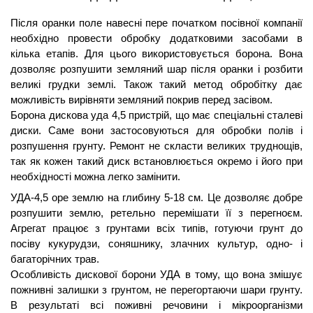
Після оранки поле навесні пере початком посівної компанії 
необхідно провести обробку додатковими засобами в 
кілька етапів. Для цього використовується борона. Вона 
дозволяє розпушити земляний шар після оранки і розбити 
великі грудки землі. Також такий метод обробітку дає 
можливість вирівняти земляний покрив перед засівом.
Борона дискова уда 4,5 пристрій, що має спеціальні сталеві 
диски. Саме вони застосовуються для обробки полів і 
розпушення грунту. Ремонт не скласти великих труднощів, 
так як кожен такий диск встановлюється окремо і його при 
необхідності можна легко замінити.
УДА-4,5 оре землю на глибину 5-18 см. Це дозволяє добре 
розпушити землю, ретельно перемішати її з перегноєм. 
Агрегат працює з грунтами всіх типів, готуючи грунт до 
посіву кукурудзи, соняшнику, злачних культур, одно- і 
багаторічних трав.
Особливість дискової борони УДА в тому, що вона змішує 
пожнивні залишки з грунтом, не перегортаючи шари грунту. 
В результаті всі поживні речовини і мікроорганізми 