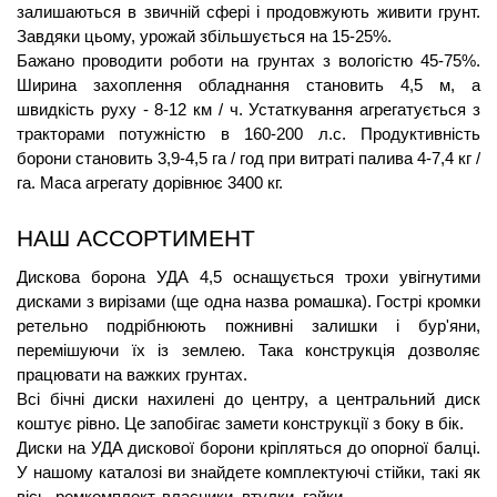
залишаються в звичній сфері і продовжують живити грунт. 
Завдяки цьому, урожай збільшується на 15-25%.
Бажано проводити роботи на грунтах з вологістю 45-75%. 
Ширина захоплення обладнання становить 4,5 м, а 
швидкість руху - 8-12 км / ч. Устаткування агрегатується з 
тракторами потужністю в 160-200 л.с. Продуктивність 
борони становить 3,9-4,5 га / год при витраті палива 4-7,4 кг / 
га. Маса агрегату дорівнює 3400 кг.
НАШ АССОРТИМЕНТ
Дискова борона УДА 4,5 оснащується трохи увігнутими 
дисками з вирізами (ще одна назва ромашка). Гострі кромки 
ретельно подрібнюють пожнивні залишки і бур'яни, 
перемішуючи їх із землею. Така конструкція дозволяє 
працювати на важких грунтах. 
Всі бічні диски нахилені до центру, а центральний диск 
коштує рівно. Це запобігає замети конструкції з боку в бік.
Диски на УДА дискової борони кріпляться до опорної балці. 
У нашому каталозі ви знайдете комплектуючі стійки, такі як 
вісь, ремкомплект, власники, втулки, гайки.