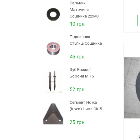
Сальник
Маточини
Сошника 22х40
10 грн.
Підшипник
Ступиці Сошника
45 грн.
Зуб Важкої
Борони М 16
52 грн.
Сегмент Ножа
(коси) Нива СК-5
25 грн.