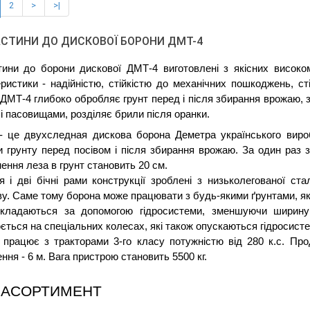
2
>
>|
СТИНИ ДО ДИСКОВОЇ БОРОНИ ДМТ-4
ини до борони дискової ДМТ-4 виготовлені з якісних високомі
ристики - надійністю, стійкістю до механічних пошкоджень, сті
ДМТ-4 глибоко обробляє грунт перед і після збирання врожаю, за
і пасовищами, розділяє брили після оранки.
- це двухследная дискова борона Деметра українського виро
 грунту перед посівом і після збирання врожаю. За один раз 
ення леза в грунт становить 20 см.
 і дві бічні рами конструкції зроблені з низьколегованої стал
ву. Саме тому борона може працювати з будь-якими ґрунтами, як 
кладаються за допомогою гідросистеми, зменшуючи ширину
ється на спеціальних колесах, які також опускаються гідросист
 працює з тракторами 3-го класу потужністю від 280 к.с. Про
ння - 6 м. Вага пристрою становить 5500 кг. 
 АСОРТИМЕНТ