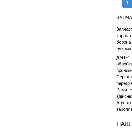
1
ЗАПЧА
Запчаст
характе
борона 
луками 
ДМТ-4 
обробки
проникн
Середня
перегрі
Рами с
здійсню
Агрегат
захопле
НАШ