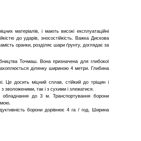
цних матеріалів, і мають високі експлуатаційні 
йкістю до ударів, зносостійкість. Важка Дискова 
мість оранки, розділяє шари ґрунту, доглядає за 
бництва Точмаш. Вона призначена для глибокої 
захоплюється ділянку шириною 4 метри. Глибина 
і. Це досить міцний сплав, стійкий до тріщин і 
з зволоженими, так і з сухими і злежатися.
 обладнання до 3 м. Транспортування борони 
емою.
дуктивність борони дорівнює 4 га / год. Ширина 