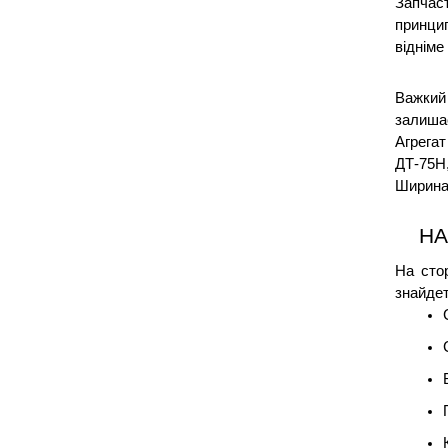
Запчас
принцип
відніме
Важкий
залишає
Агрегат
ДТ-75Н,
Ширина 
НА
На сто
знайдет