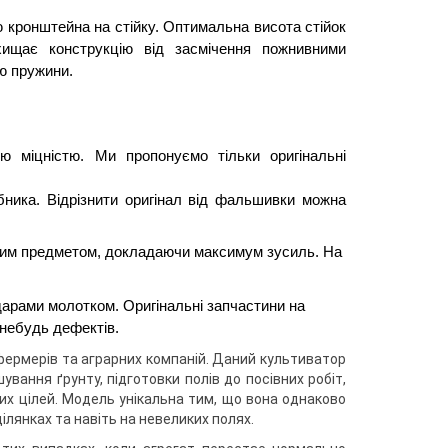
кронштейна на стійку. Оптимальна висота стійок 
ищає конструкцію від засмічення пожнивними 
ою пружини.
ю міцністю. Ми пропонуємо тільки оригінальні 
ика. Відрізнити оригінал від фальшивки можна 
вим предметом, докладаючи максимум зусиль. На 
дарами молотком. Оригінальні запчастини на 
небудь дефектів.
фермерів та аграрних компаній. Даний культиватор
вання ґрунту, підготовки полів до посівних робіт,
ших цілей. Модель унікальна тим, що вона однаково
лянках та навіть на невеликих полях.