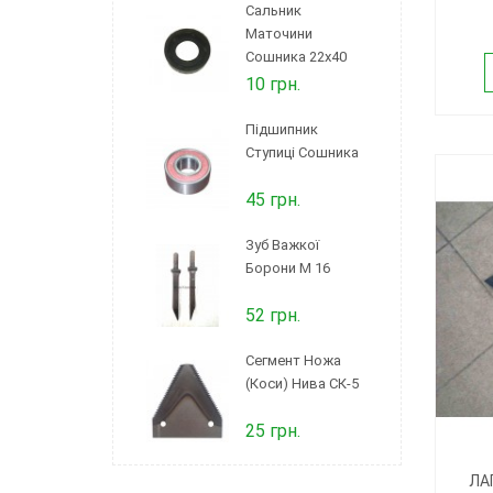
Сальник
Маточини
Сошника 22х40
10 грн.
Підшипник
Ступиці Сошника
45 грн.
Зуб Важкої
Борони М 16
52 грн.
Сегмент Ножа
(коси) Нива СК-5
25 грн.
ЛА