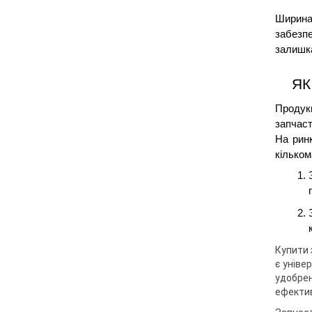
Ширина 
забезп
залишка
ЯК
Продук
запчаст
На рин
кільком
Купити 
є уніве
удобрен
ефектив