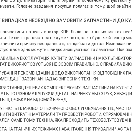
ини до культиваторів КПЕ в Україні в основному купуються у
нувати. Головне завдання покупця полягає в тому, щоб знайти
Х ВИПАДКАХ НЕОБХІДНО ЗАМОВИТИ ЗАПЧАСТИНИ ДО КУ
 запчастини на культиватор КПЕ Львів на в інших містах необ
ся. Це хоч і трапляється не дуже часто, але в будь-якій техніці м
о виявити причину несправності, та підібрати деталі. Незважаючи
туючі все одно можуть швидко зношуватися та ламатися. Пов'яза
АВИЛЬНА ЕКСПЛУАТАЦІЯ. КУПИТИ ЗАПЧАСТИНИ НА КУЛЬТИВАТОР 
ГАТ ВИКОРИСТОВУЄТЬСЯ НЕ ЗОВСІМ ПРАВИЛЬНО. Є ПРАВИЛА ВИКО
РУВАННЯ РЕКОМЕНДАЦІЙ ЩОДО ВИКОРИСТАННЯ ВІДПОВІДНИХ ПАЛ
МЕНДАЦІЇ ЗАЗВИЧАЙ НАДАЄ ВИРОБНИК ТЕХНІКИ.
РИСТАННЯ ДЕШЕВИХ КОМПЛЕКТУЮЧИХ. ЗАПЧАСТИНИ НА КУЛЬТИВА
ТЬ ПО РІЗНОМУ. КУПУЮЧИ ДЕТАЛІ НА РИНКУ АБО З РУК, ЗАВЖДИ
ТЬ ПІДРОБКУ НА ВІДОМИЙ БРЕНД.
УТНІСТЬ ПЛАНОВОГО ТЕХНІЧНОГО ОБСЛУГОВУВАННЯ. ПІД ЧАС ТО 
НИТИ ВИТРАТНІ МАТЕРІАЛИ ТА ПРОВЕСТИ РОБОТИ, СПРЯМОВАНІ 
ЛЕЙ. САМЕ ТОМУ ТЕХНІКА, ЯКА ПРОХОДИТЬ ТЕХОБСЛУГОВУВАН
ТА НА ГРАНИЧНИХ РЕЖИМАХ НАВАНТАЖЕННЯ ТРИВАЛИЙ ЧАС ТА НЕ