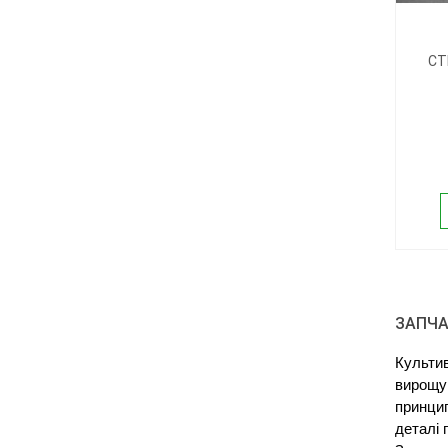
СТ
ЗАПЧА
Культи
вирощу
принцип
деталі 