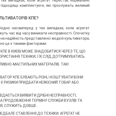
 тих випадках, коли агрегат перестає нормально
 підходящі комплектуючі, які прослужать великий
ЛЬТИВАТОРІВ КПЕ?
хідно насамперед у тих випадках, коли агрегат
ожуть час від часу виникати несправності. Спочатку
 на надійність представленої моделі культиватора,
но це з такими факторами:
КПЕ В КИЄВІ МОЖЕ ЗНАДОБИТИСЯ ЧЕРЕЗ ТЕ, ЩО
РИСТАННЯ ТЕХНІКИ, І ЇХ СЛІД ДОТРИМУВАТИСЬ.
ИВНО-МАСТИЛЬНИХ МАТЕРІАЛІВ. ТАКІ
ТОР КПЕ БУВАЮТЬ РІЗНІ, І КОШТУВАТИ ВОНИ
 Є РИЗИКИ ПРИДБАТИ НЕЯКІСНИЙ ТОВАР АБО
ВДАЄТЬСЯ ВИЯВИТИ ДРІБНІ НЕСПРАВНОСТІ,
НА ПРОДОВЖЕННЯ ТЕРМІНУ СЛУЖБИ ВУЗЛІВ ТА
НЯ, СЛУЖИТЬ ДОВШЕ.
ДБАЛЕ СТАВЛЕННЯ ДО ТЕХНІКИ. АГРЕГАТ НЕ