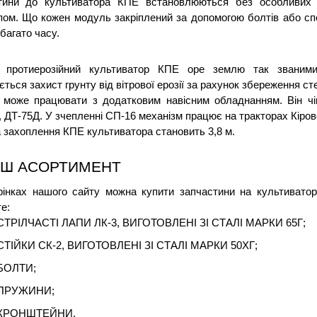
тини до культиватора КПЕ встановлюються без особливих т
ом. Що кожен модуль закріплений за допомогою болтів або спе
 багато часу.
 протиерозійний культиватор КПЕ оре землю так званими
ться захист грунту від вітрової ерозії за рахунок збереження ст
 може працювати з додатковим навісним обладнанням. Він чіп
 ДТ-75Д. У зчепленні СП-16 механізм працює на тракторах Кірове
захоплення КПЕ культиватора становить 3,8 м.
Ш АСОРТИМЕНТ
рінках нашого сайту можна купити запчастини на культиватор 
е:
СТРІЛЧАСТІ ЛАПИ ЛК-3, ВИГОТОВЛЕНІ ЗІ СТАЛІ МАРКИ 65Г;
СТІЙКИ СК-2, ВИГОТОВЛЕНІ ЗІ СТАЛІ МАРКИ 50ХГ;
БОЛТИ;
ПРУЖИНИ;
КРОНШТЕЙНИ.