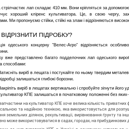
стрілчастих лап складає 410 мм. Вони кріпляться за допомогою 
ечує хороший кліренс культиватора. Це, в свою чергу, зах
ми. Ми пропонуємо стійки, стійкі на злам і відрізняються висок
 ВІДРІЗНИТИ ПІДРОБКУ?
ція одеського концерну "Велес-Агро" відрізняється особливо
ини. 
ку вже представлено багато подделочних лап одеського виробн
а способами:
Затисніть виріб в лещата і постукайте по ньому твердим метале
підробці залишаться глибокі борозни.
Закріпіть виріб в лещатах вертикально і спробуйте зігнути його у
культиватор КПЕ залишаться в початковому положенні без яких-
запчастини на культиватор КПЕ хоче велика кількість приватних 
рсальною та надійною технікою, яка використовується для розпушу
ня земельних ділянок, рекультивації, вирівнювання ґрунту та ін
но може використовуватися в садах, городах, на прибудинкових ді