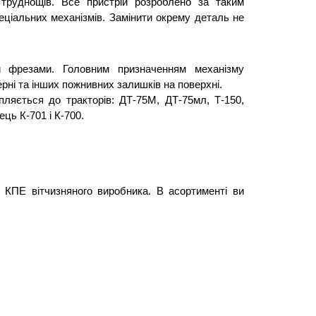
руднощів. Все пристрій розроблено за таким 
ціальних механізмів. Замінити окрему деталь не 
 фрезами. Головним призначенням механізму 
ерні та інших пожнивних залишків на поверхні.
ляється до тракторів: ДТ-75М, ДТ-75мл, Т-150, 
ць К-701 і К-700.
КПЕ вітчизняного виробника. В асортименті ви 