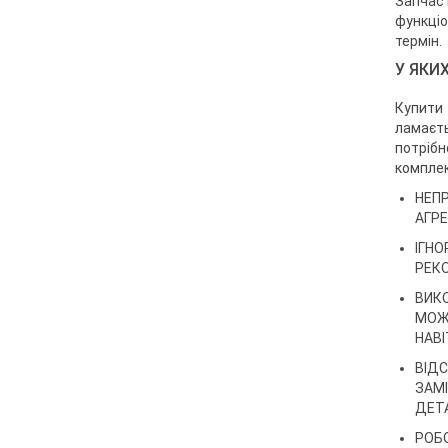
Запчаст
функціо
термін.
У ЯКИ
Купити
ламаєть
потрібн
комплек
НЕПР
АГРЕ
ІГНО
РЕКО
ВИКО
МОЖУ
НАВІ
ВІДС
ЗАМІ
ДЕТА
РОБО