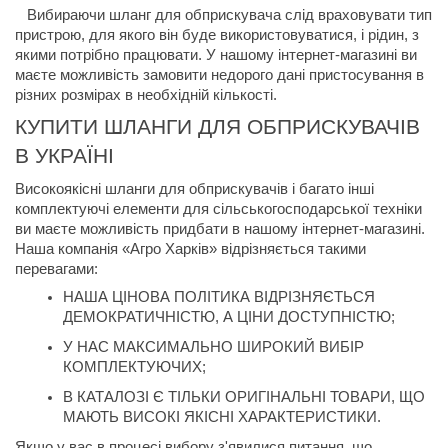
   Вибираючи шланг для обприскувача слід враховувати тип 
пристрою, для якого він буде використовуватися, і рідин, з 
якими потрібно працювати. У нашому інтернет-магазині ви 
маєте можливість замовити недорого дані пристосування в 
різних розмірах в необхідній кількості. 
КУПИТИ ШЛАНГИ ДЛЯ ОБПРИСКУВАЧІВ 
В УКРАЇНІ
Високоякісні шланги для обприскувачів і багато інші 
комплектуючі елементи для сільськогосподарської техніки 
ви маєте можливість придбати в нашому інтернет-магазині. 
Наша компанія «Агро Харків» відрізняється такими 
перевагами:
НАША ЦІНОВА ПОЛІТИКА ВІДРІЗНЯЄТЬСЯ 
ДЕМОКРАТИЧНІСТЮ, А ЦІНИ ДОСТУПНІСТЮ;
У НАС МАКСИМАЛЬНО ШИРОКИЙ ВИБІР 
КОМПЛЕКТУЮЧИХ;
В КАТАЛОЗІ Є ТІЛЬКИ ОРИГІНАЛЬНІ ТОВАРИ, ЩО 
МАЮТЬ ВИСОКІ ЯКІСНІ ХАРАКТЕРИСТИКИ.
Якщо у вас в процесі вибору з'явилися питання, що 