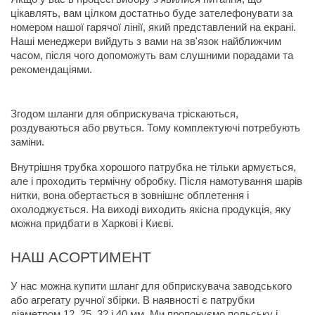
цікавлять, вам цілком достатньо буде зателефонувати за 
номером нашої гарячої лінії, який представлений на екрані. 
Наші менеджери вийдуть з вами на зв'язок найближчим 
часом, після чого допоможуть вам слушними порадами та 
рекомендаціями.
Згодом шланги для обприскувача тріскаються, 
роздуваються або рвуться. Тому комплектуючі потребують 
заміни.
Внутрішня трубка хорошого патрубка не тільки армується, 
але і проходить термічну обробку. Після намотування шарів 
нитки, вона обертається в зовнішнє обплетення і 
охолоджується. На виході виходить якісна продукція, яку 
можна придбати в Харкові і Києві.
НАШ АСОРТИМЕНТ
У нас можна купити шланг для обприскувача заводського 
або агрегату ручної збірки. В наявності є патрубки 
діаметром 12, 25, 32 і 40 мм. Ми пропонуємо польську і 