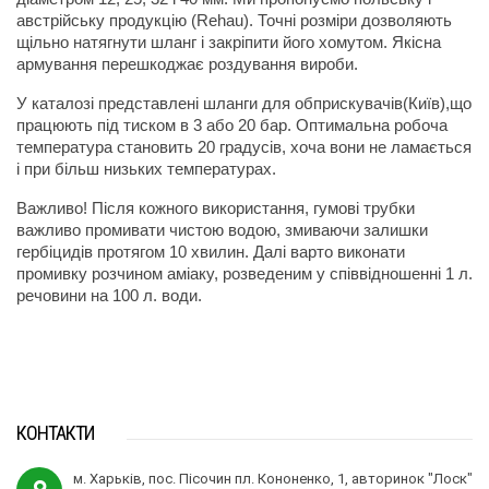
австрійську продукцію (Rehau). Точні розміри дозволяють 
щільно натягнути шланг і закріпити його хомутом. Якісна 
армування перешкоджає роздування вироби.
У каталозі представлені шланги для обприскувачів(Київ),що 
працюють під тиском в 3 або 20 бар. Оптимальна робоча 
температура становить 20 градусів, хоча вони не ламається 
і при більш низьких температурах.
Важливо! Після кожного використання, гумові трубки 
важливо промивати чистою водою, змиваючи залишки 
гербіцидів протягом 10 хвилин. Далі варто виконати 
промивку розчином аміаку, розведеним у співвідношенні 1 л. 
речовини на 100 л. води.
КОНТАКТИ
м. Харьків, пос. Пісочин пл. Кононенко, 1, авторинок "Лоск"