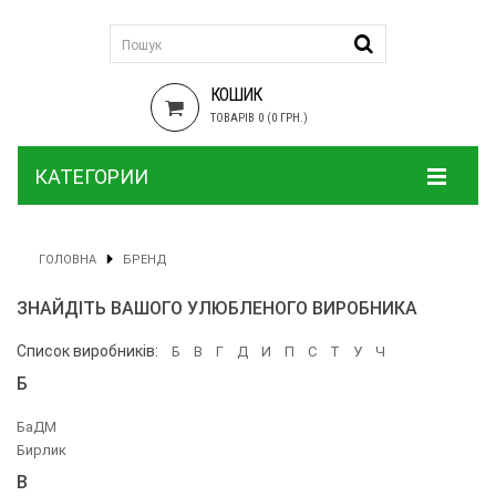
КОШИК
ТОВАРІВ 0 (0 ГРН.)
КАТЕГОРИИ
ГОЛОВНА
БРЕНД
ЗНАЙДІТЬ ВАШОГО УЛЮБЛЕНОГО ВИРОБНИКА
Список виробників:
Б
В
Г
Д
И
П
С
Т
У
Ч
Б
БаДМ
Бирлик
В