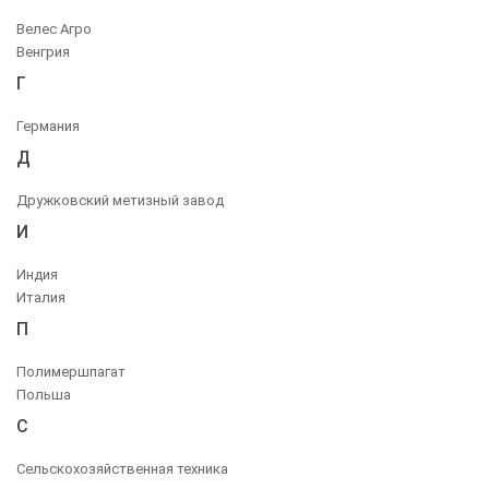
Велес Агро
Венгрия
Г
Германия
Д
Дружковский метизный завод
И
Индия
Италия
П
Полимершпагат
Польша
С
Сельскохозяйственная техника