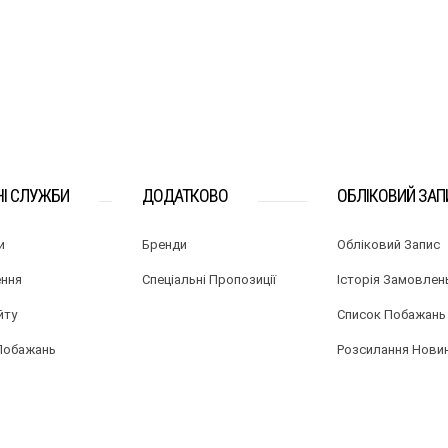
НІ СЛУЖБИ
ДОДАТКОВО
ОБЛІКОВИЙ ЗАП
и
Бренди
Обліковий Запис
ння
Спеціальні Пропозиції
Історія Замовлен
йту
Список Побажань
Побажань
Розсилання Нови