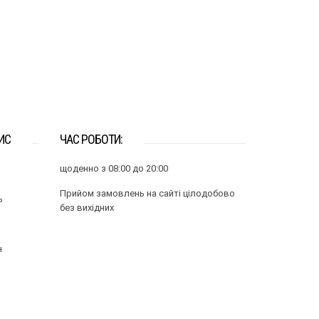
ИС
ЧАС РОБОТИ:
щоденно з 08:00 до 20:00
Прийом замовлень на сайті цілодобово
ь
без вихідних
н