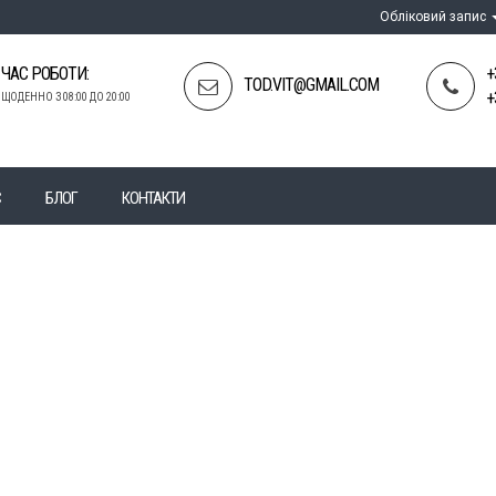
Обліковий запис
ЧАС РОБОТИ:
+
TOD.VIT@GMAIL.COM
+
ЩОДЕННО З 08:00 ДО 20:00
С
БЛОГ
КОНТАКТИ