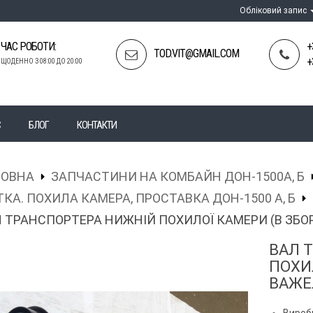
Обліковий запис
ЧАС РОБОТИ:
+
TOD.VIT@GMAIL.COM
+
ЩОДЕННО З 08:00 ДО 20:00
С
БЛОГ
КОНТАКТИ
ЛОВНА
ЗАПЧАСТИНИ НА КОМБАЙН ДОН-1500А, Б
КА. ПОХИЛА КАМЕРА, ПРОСТАВКА ДОН-1500 А, Б
 ТРАНСПОРТЕРА НИЖНІЙ ПОХИЛОЇ КАМЕРИ (В ЗБОР
ВАЛ 
ПОХИЛ
ВАЖЕ
Вироб