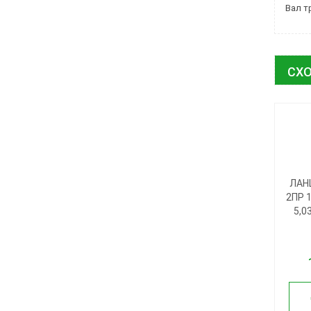
Вал т
СХО
ЛАН
2ПР 
5,0