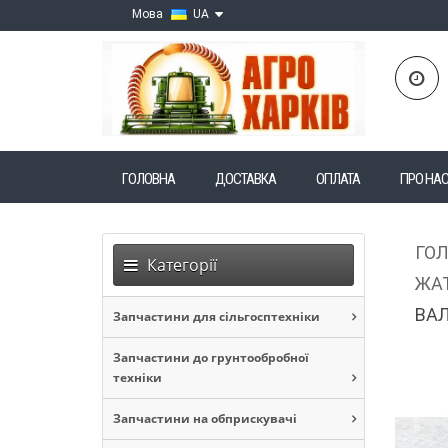
Мова
UA
ГОЛОВНА
ДОСТАВКА
ОПЛАТА
ПРО НА
ГО
Категорії
ЖАТ
ВАЛ
Запчастини для сільгосптехніки
Запчастини до грунтообробної
техніки
Запчастини на обприскувачі