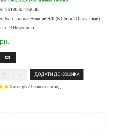
Сельскохозяйственная Техника
ул: 3518060-18300Б
ул:
Вал Трансп. Нижний Н/к (в Сборе С Рычагами)
сть: В Наявності
рн.
ДОДАТИ ДО КОШИКА
/
0 оглядів
Написати огляд