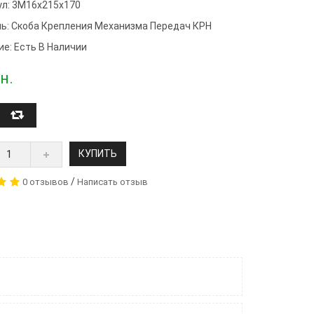
ул: 3М16х215х170
ь:
Скоба Крепления Механизма Передач КРН
ие: Есть В Наличии
н.
КУПИТЬ
/
0 отзывов
Написать отзыв