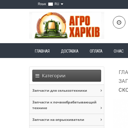
Язык
RU
ГЛАВНАЯ
ДОСТАВКА
ОПЛАТА
О НАС
ГЛ
Категории
ЗАП
СКО
Запчасти для сельхозтехники
Запчасти к почвообрабатывающей
технике
Запчасти на опрыскиватели