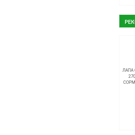
РЕ
ЛАПА 
27
СОРМ