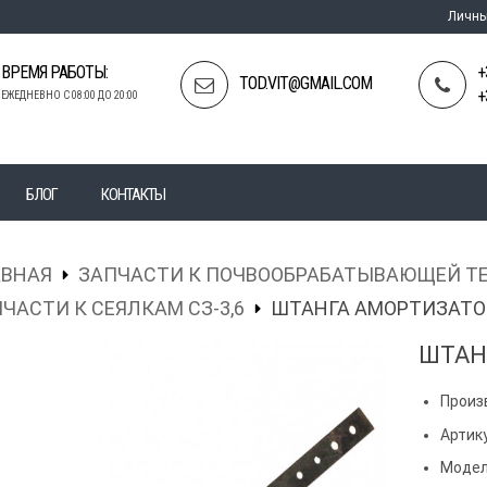
Личны
ВРЕМЯ РАБОТЫ:
+
TOD.VIT@GMAIL.COM
+
ЕЖЕДНЕВНО С 08:00 ДО 20:00
БЛОГ
КОНТАКТЫ
АВНАЯ
ЗАПЧАСТИ К ПОЧВООБРАБАТЫВАЮЩЕЙ Т
ЧАСТИ К СЕЯЛКАМ СЗ-3,6
ШТАНГА АМОРТИЗАТОР
ШТАН
Произ
Артику
Модел