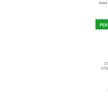
Щека 
РЕ
С
ОТБ