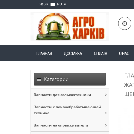
Язык
RU
ГЛАВНАЯ
ДОСТАВКА
ОПЛАТА
О НАС
ГЛ
Категории
ЖАТ
ЩЕК
Запчасти для сельхозтехники
Запчасти к почвообрабатывающей
технике
Запчасти на опрыскиватели