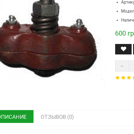
Артику
Модел
Налич
600
гр
ОПИСАНИЕ
ОТЗЫВОВ (0)