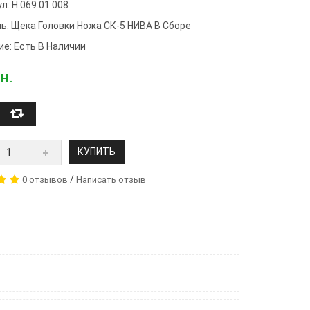
л: Н 069.01.008
ь:
Щека Головки Ножа СК-5 НИВА В Сборе
ие: Есть В Наличии
н.
КУПИТЬ
/
0 отзывов
Написать отзыв