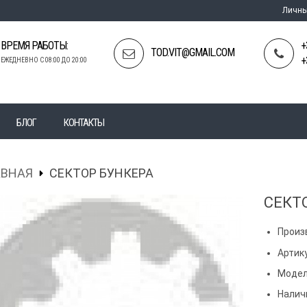
Личны
ВРЕМЯ РАБОТЫ:
+
TOD.VIT@GMAIL.COM
+
ЕЖЕДНЕВНО С 08:00 ДО 20:00
БЛОГ
КОНТАКТЫ
АВНАЯ
СЕКТОР БУНКЕРА
СЕКТ
Произ
Артику
Модел
Налич