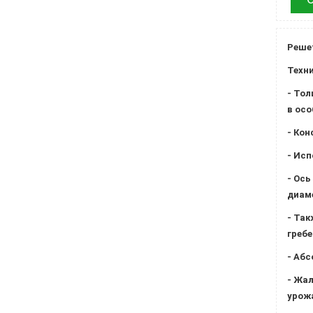
Решет
Техни
- Тол
в осо
- Кон
- Исп
- Ось
диаме
- Так
гребе
- Абс
- Жал
урож