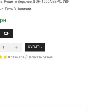
ь:
Решето Верхнее ДОН-1500А ЕВРО, УВР
ие: Есть В Наличии
рн.
КУПИТЬ
/
0 отзывов
Написать отзыв