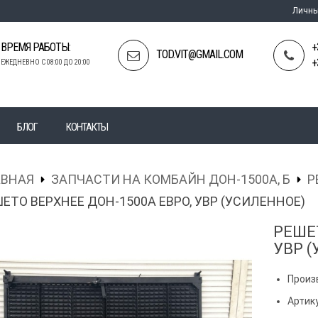
Личны
ВРЕМЯ РАБОТЫ:
+
TOD.VIT@GMAIL.COM
+
ЕЖЕДНЕВНО С 08:00 ДО 20:00
БЛОГ
КОНТАКТЫ
АВНАЯ
ЗАПЧАСТИ НА КОМБАЙН ДОН-1500А, Б
Р
ЕТО ВЕРХНЕЕ ДОН-1500А ЕВРО, УВР (УСИЛЕННОЕ)
РЕШЕ
УВР 
Произ
Артику