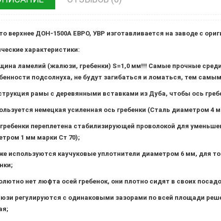
о верхнее ДОН-1500А ЕВРО, УВР изготавливается на заводе с ориг
ческие характеристики:
щина ламелий (жалюзи, гребенки) S=1,0 мм!!! Самые прочные среди
бенности подсолнуха, не будут загибаться и ломаться, тем самы
струкция рамы с деревянными вставками из Дуба, чтобы ось гребе
ользуется немецкая усиленная ось гребенки (Сталь диаметром 4 мм
 гребенки переплетена стабилизирующей проволокой для уменьшен
тром 1 мм марки Ст 70);
же используются каучуковые уплотнители диаметром 6 мм, для то
нки;
олютно нет люфта осей гребенок, они плотно сидят в своих посад
юзи регулируются с одинаковыми зазорами по всей площади реше
ая;