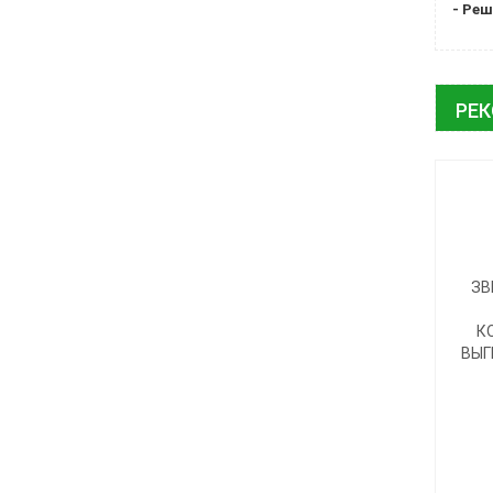
- Ре
РЕ
ЗВ
К
ВЫГ