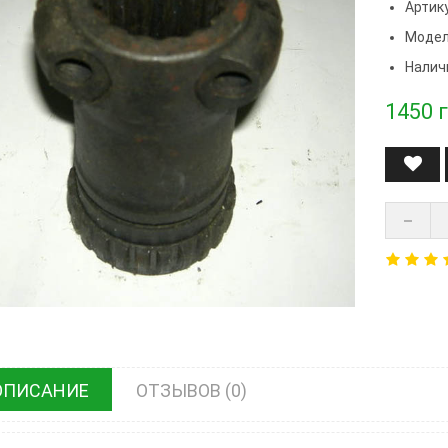
Артик
Модел
Налич
1450
г
ОПИСАНИЕ
ОТЗЫВОВ (0)