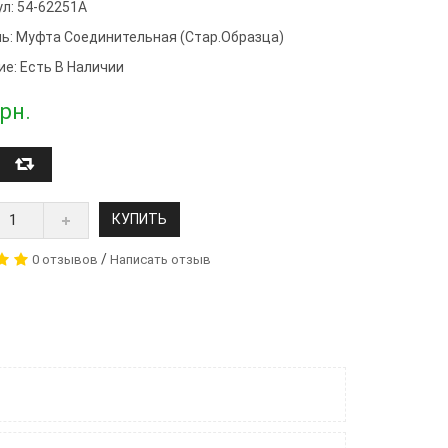
ул: 54-62251А
ь:
Муфта Соединительная (стар.образца)
ие: Есть В Наличии
рн.
КУПИТЬ
/
0 отзывов
Написать отзыв