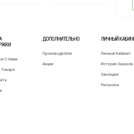
А
ДОПОЛНИТЕЛЬНО
ЛИЧНЫЙ КАБИН
РЖКИ
Производители
Личный Кабинет
ся С Нами
Акции
История Заказов
 Товара
Закладки
айта
Рассылка
и