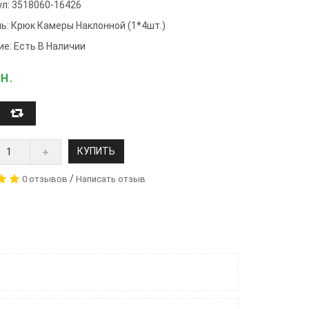
ул: 3518060-16426
ь:
Крюк Камеры Наклонной (1*4шт.)
ие: Есть В Наличии
н.
КУПИТЬ
/
0 отзывов
Написать отзыв