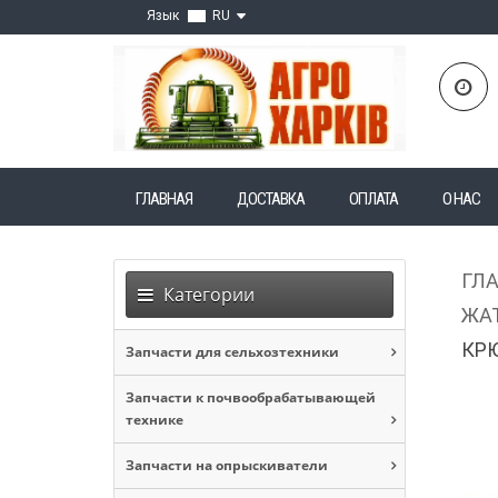
Язык
RU
ГЛАВНАЯ
ДОСТАВКА
ОПЛАТА
О НАС
ГЛ
Категории
ЖАТ
КР
Запчасти для сельхозтехники
Запчасти к почвообрабатывающей
технике
Запчасти на опрыскиватели