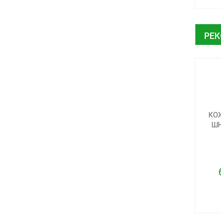
РЕ
КО
ШН