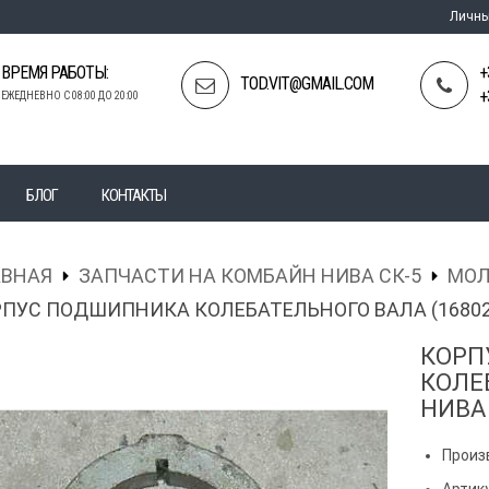
Личны
ВРЕМЯ РАБОТЫ:
+
TOD.VIT@GMAIL.COM
+
ЕЖЕДНЕВНО С 08:00 ДО 20:00
БЛОГ
КОНТАКТЫ
АВНАЯ
ЗАПЧАСТИ НА КОМБАЙН НИВА СК-5
МОЛ
ПУС ПОДШИПНИКА КОЛЕБАТЕЛЬНОГО ВАЛА (168020
КОРП
КОЛЕ
НИВА 
Произ
Артику