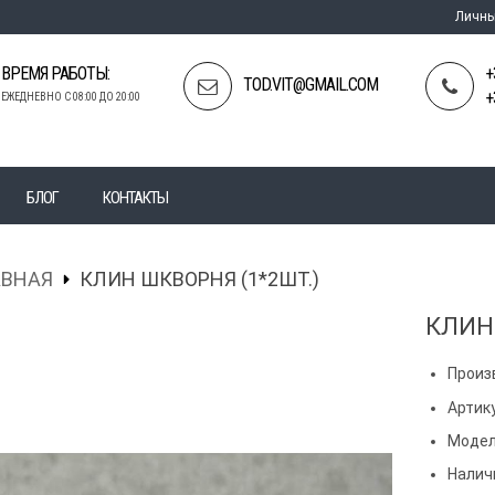
Личны
ВРЕМЯ РАБОТЫ:
+
TOD.VIT@GMAIL.COM
+
ЕЖЕДНЕВНО С 08:00 ДО 20:00
БЛОГ
КОНТАКТЫ
АВНАЯ
КЛИН ШКВОРНЯ (1*2ШТ.)
КЛИН
Произ
Артику
Модел
Налич