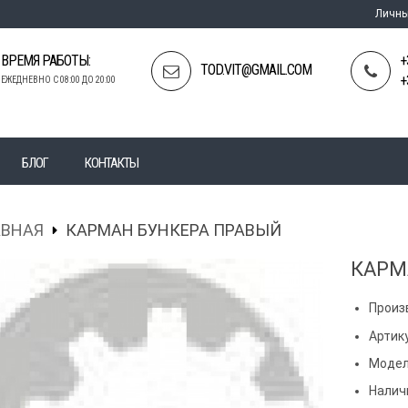
Личны
ВРЕМЯ РАБОТЫ:
+
TOD.VIT@GMAIL.COM
+
ЕЖЕДНЕВНО С 08:00 ДО 20:00
БЛОГ
КОНТАКТЫ
АВНАЯ
КАРМАН БУНКЕРА ПРАВЫЙ
КАРМ
Произ
Артик
Модел
Налич