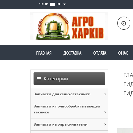
Язык
RU
ГЛАВНАЯ
ДОСТАВКА
ОПЛАТА
О НАС
ГЛ
Категории
ГИД
ГИ
Запчасти для сельхозтехники
Запчасти к почвообрабатывающей
технике
Запчасти на опрыскиватели