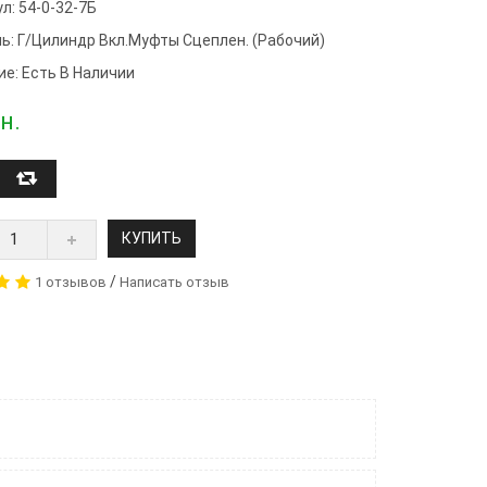
л: 54-0-32-7Б
ь:
Г/цилиндр Вкл.муфты Сцеплен. (рабочий)
ие: Есть В Наличии
н.
КУПИТЬ
/
1 отзывов
Написать отзыв