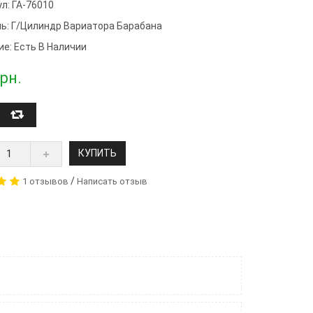
л: ГА-76010
ь:
Г/цилиндр Вариатора Барабана
ие: Есть В Наличии
рн.
КУПИТЬ
/
1 отзывов
Написать отзыв