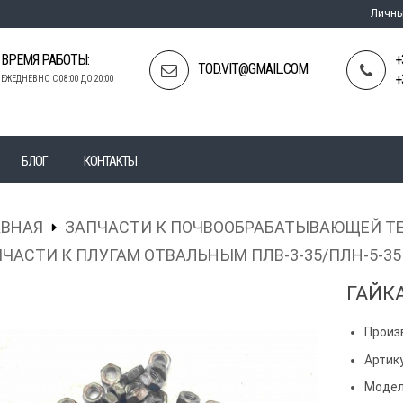
Личны
ВРЕМЯ РАБОТЫ:
+
TOD.VIT@GMAIL.COM
+
ЕЖЕДНЕВНО С 08:00 ДО 20:00
БЛОГ
КОНТАКТЫ
АВНАЯ
ЗАПЧАСТИ К ПОЧВООБРАБАТЫВАЮЩЕЙ Т
ЧАСТИ К ПЛУГАМ ОТВАЛЬНЫМ ПЛВ-3-35/ПЛН-5-35
ГАЙКА
Произ
Артику
Модел