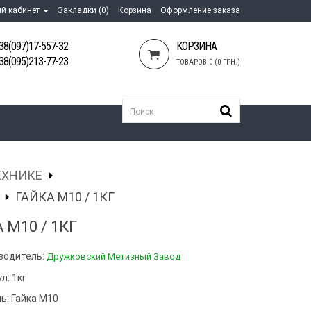
й кабинет
Закладки (0)
Корзина
Оформление заказа
38(097)17-557-32
КОРЗИНА
38(095)213-77-23
ТОВАРОВ 0 (0 ГРН.)
ЕХНИКЕ
ГАЙКА М10 / 1КГ
 М10 / 1КГ
водитель:
Дружковский Метизный Завод
л: 1кг
ь:
Гайка М10