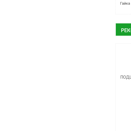
Гайка
РЕ
ПОДШ