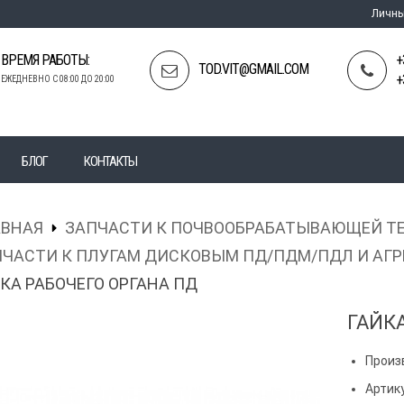
Личны
ВРЕМЯ РАБОТЫ:
+
TOD.VIT@GMAIL.COM
+
ЕЖЕДНЕВНО С 08:00 ДО 20:00
БЛОГ
КОНТАКТЫ
АВНАЯ
ЗАПЧАСТИ К ПОЧВООБРАБАТЫВАЮЩЕЙ Т
ЧАСТИ К ПЛУГАМ ДИСКОВЫМ ПД/ПДМ/ПДЛ И АГР
КА РАБОЧЕГО ОРГАНА ПД
ГАЙК
Произ
Артику