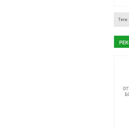
Теги:
РЕ
ОТ
Б