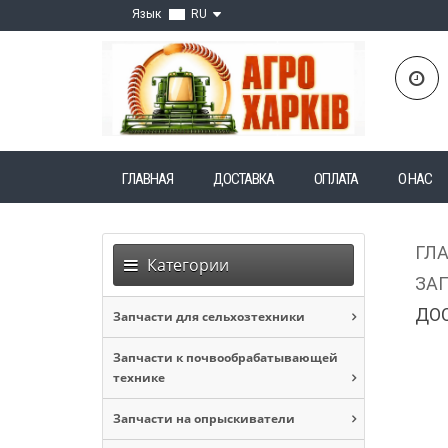
Язык
RU
ГЛАВНАЯ
ДОСТАВКА
ОПЛАТА
О НАС
ГЛ
Категории
ЗАП
ДОС
Запчасти для сельхозтехники
Запчасти к почвообрабатывающей
технике
Запчасти на опрыскиватели