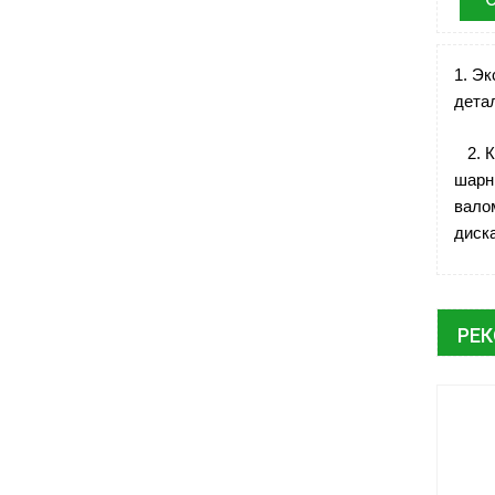
1. Эк
дета
2. К
шарн
вало
диск
РЕ