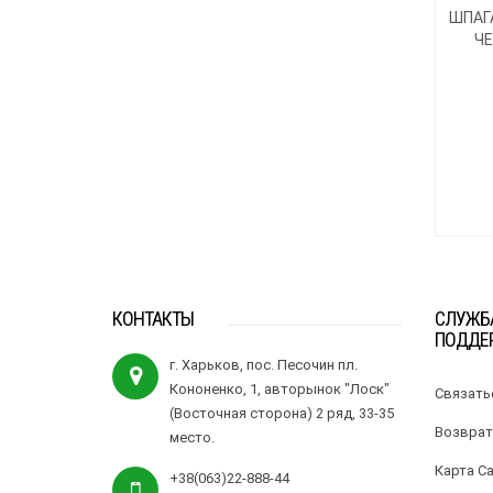
ШПАГА
ЧЕ
КОНТАКТЫ
СЛУЖБ
ПОДДЕ
г. Харьков, пос. Песочин пл.
Кононенко, 1, авторынок "Лоск"
Связать
(Восточная сторона) 2 ряд, 33-35
Возврат
место.
Карта С
+38(063)22-888-44