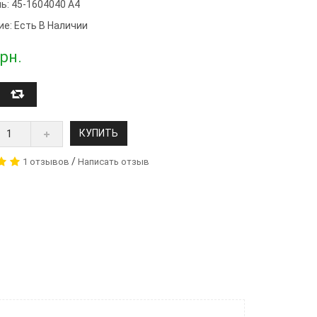
ь:
45-1604040 А4
ие: Есть В Наличии
рн.
КУПИТЬ
/
1 отзывов
Написать отзыв