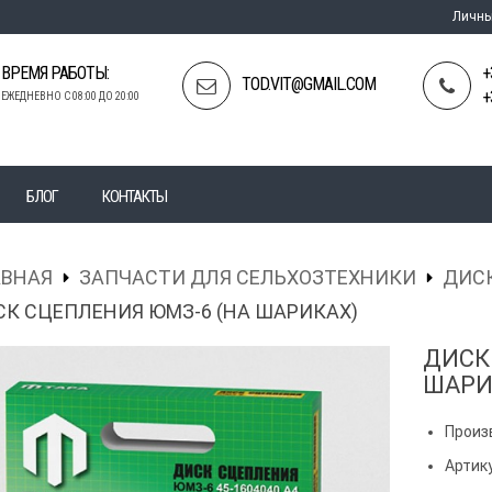
Личны
ВРЕМЯ РАБОТЫ:
+
TOD.VIT@GMAIL.COM
+
ЕЖЕДНЕВНО С 08:00 ДО 20:00
БЛОГ
КОНТАКТЫ
АВНАЯ
ЗАПЧАСТИ ДЛЯ СЕЛЬХОЗТЕХНИКИ
ДИСК
К СЦЕПЛЕНИЯ ЮМЗ-6 (НА ШАРИКАХ)
ДИСК
ШАРИ
Произ
Артик