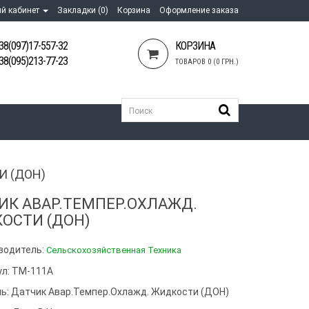
й кабинет
Закладки (0)
Корзина
Оформление заказа
38(097)17-557-32
КОРЗИНА
38(095)213-77-23
ТОВАРОВ 0 (0 ГРН.)
И (ДОН)
ИК АВАР.ТЕМПЕР.ОХЛАЖД.
ОСТИ (ДОН)
водитель:
Сельскохозяйственная Техника
ул: ТМ-111А
ь:
Датчик Авар.темпер.охлажд. Жидкости (ДОН)