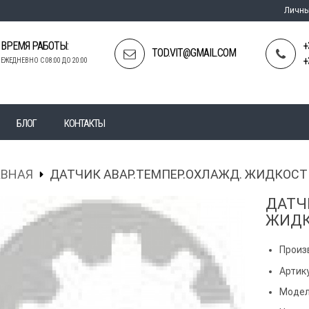
Личны
ВРЕМЯ РАБОТЫ:
+
TOD.VIT@GMAIL.COM
+
ЕЖЕДНЕВНО С 08:00 ДО 20:00
БЛОГ
КОНТАКТЫ
АВНАЯ
ДАТЧИК АВАР.ТЕМПЕР.ОХЛАЖД. ЖИДКОСТ
ДАТЧ
ЖИДК
Произ
Артик
Модел