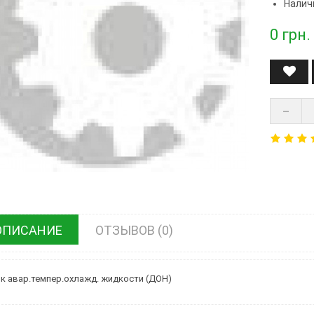
Налич
0
грн.
ОПИСАНИЕ
ОТЗЫВОВ (0)
к авар.темпер.охлажд. жидкости (ДОН)