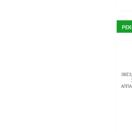
РЕ
ЗВЁЗ
АППА