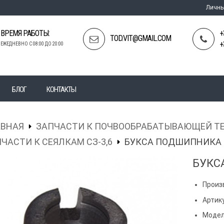
Личны
ВРЕМЯ РАБОТЫ:
+
TOD.VIT@GMAIL.COM
+
ЕЖЕДНЕВНО С 08:00 ДО 20:00
БЛОГ
КОНТАКТЫ
АВНАЯ
ЗАПЧАСТИ К ПОЧВООБРАБАТЫВАЮЩЕЙ Т
ЧАСТИ К СЕЯЛКАМ СЗ-3,6
БУКСА ПОДШИПНИКА
БУКС
Произ
Артику
Модел