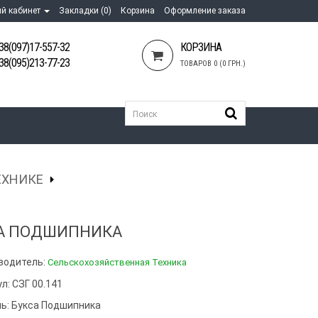
й кабинет
Закладки (0)
Корзина
Оформление заказа
38(097)17-557-32
КОРЗИНА
38(095)213-77-23
ТОВАРОВ 0 (0 ГРН.)
ЕХНИКЕ
А ПОДШИПНИКА
водитель:
Сельскохозяйственная Техника
л: СЗГ 00.141
ь:
Букса Подшипника