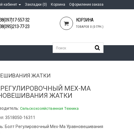
й кабинет
Закладки (0)
Корзина
Оформление заказа
38(097)17-557-32
КОРЗИНА
38(095)213-77-23
ТОВАРОВ 0 (0 ГРН.)
ВЕШИВАНИЯ ЖАТКИ
 РЕГУЛИРОВОЧНЫЙ МЕХ-МА
НОВЕШИВАНИЯ ЖАТКИ
водитель:
Сельскохозяйственная Техника
ул: 3518050-16311
ь:
Болт Регулировочный Мех-Ма Уравновешивания
и