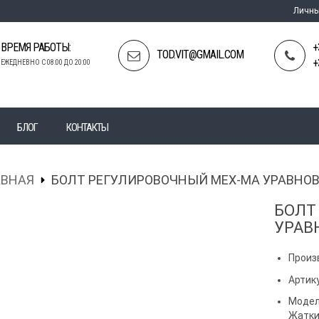
Личны
ВРЕМЯ РАБОТЫ:
+
TOD.VIT@GMAIL.COM
+
ЕЖЕДНЕВНО С 08:00 ДО 20:00
БЛОГ
КОНТАКТЫ
АВНАЯ
БОЛТ РЕГУЛИРОВОЧНЫЙ МЕХ-МА УРАВНО
БОЛТ
УРАВ
Произ
Артик
Модел
Жатк