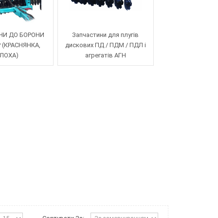
НИ ДО БОРОНИ
Запчастини для плугів
Р (КРАСНЯНКА,
дискових ПД / ПДМ / ПДЛ і
ЛОХА)
агрегатів АГН