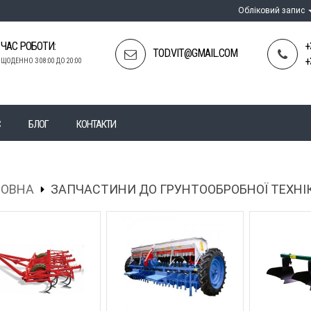
Обліковий запис
ЧАС РОБОТИ:
+
TOD.VIT@GMAIL.COM
+
ЩОДЕННО З 08:00 ДО 20:00
С
БЛОГ
КОНТАКТИ
ЛОВНА
ЗАПЧАСТИНИ ДО ГРУНТООБРОБНОЇ ТЕХНІ