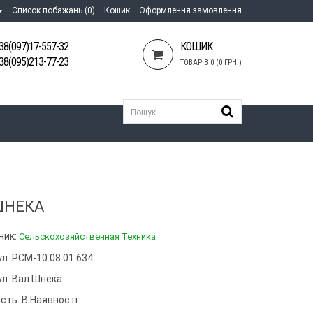
Список побажань (0)
Кошик
Оформлення замовлення
38(097)17-557-32
КОШИК
38(095)213-77-23
ТОВАРІВ 0 (0 ГРН.)
ШНЕКА
ник:
Сельскохозяйственная Техника
л: РСМ-10.08.01.634
ул:
Вал Шнека
сть: В Наявності