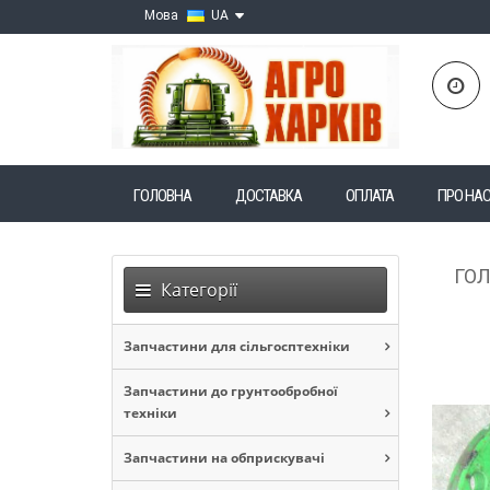
Мова
UA
ГОЛОВНА
ДОСТАВКА
ОПЛАТА
ПРО НА
ГО
Категорії
Запчастини для сільгосптехніки
Запчастини до грунтообробної
техніки
Запчастини на обприскувачі