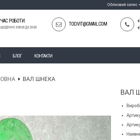
Обліковий запис
ЧАС РОБОТИ:
+
TOD.VIT@GMAIL.COM
+
ЩОДЕННО З 08:00 ДО 20:00
С
БЛОГ
КОНТАКТИ
ЛОВНА
ВАЛ ШНЕКА
ВАЛ 
Вироб
Артику
Артик
Наявні