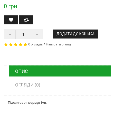
0
грн.
ДОДАТИ ДО КОШИКА
/
0 оглядів
Написати огляд
ОПИС
ОГЛЯДИ (0)
Підсилювач формув імп.