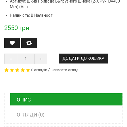
Артикул:
Шкив Привода Выгрузного Шнека (2-Х Руч. D=400
Mm) (ал.)
Наявність: В Наявності
2550
грн.
ДОДАТИ ДО КОШИКА
/
0 оглядів
Написати огляд
ОПИС
ОГЛЯДИ (0)