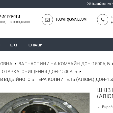
Обліковий запис
ЧАС РОБОТИ:
+
TOD.VIT@GMAIL.COM
+
ЩОДЕННО З 08:00 ДО 20:00
С
БЛОГ
КОНТАКТИ
ЛОВНА
ЗАПЧАСТИНИ НА КОМБАЙН ДОН-1500А, Б
ОТАРКА. ОЧИЩЕННЯ ДОН-1500А, Б
В ВІДБІЙНОГО БІТЕРА КОПНИТЕЛЬ (АЛЮМ.) ДОН-15
ШКІВ
(АЛЮМ
Вироб