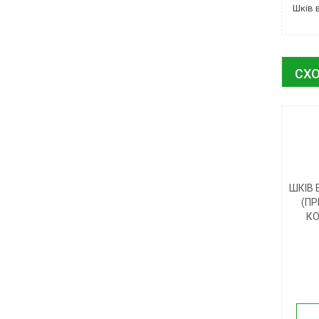
Шків 
СХО
ШКІВ 
(ПР
К