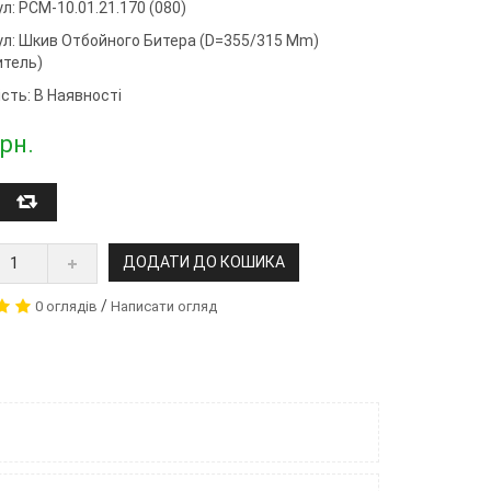
л: РСМ-10.01.21.170 (080)
ул:
Шкив Отбойного Битера (d=355/315 Mm)
итель)
сть: В Наявності
рн.
ДОДАТИ ДО КОШИКА
/
0 оглядів
Написати огляд