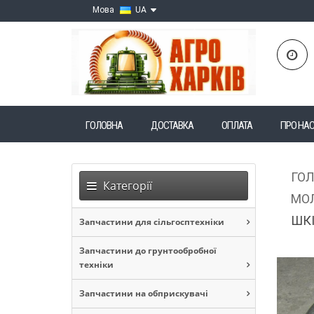
Мова
UA
ГОЛОВНА
ДОСТАВКА
ОПЛАТА
ПРО НА
ГО
Категорії
МОЛ
ШКІ
Запчастини для сільгосптехніки
Запчастини до грунтообробної
техніки
Запчастини на обприскувачі