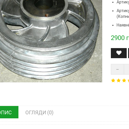
Артику
Артик
(копн
Наявні
2900
г
ОПИС
ОГЛЯДИ (0)