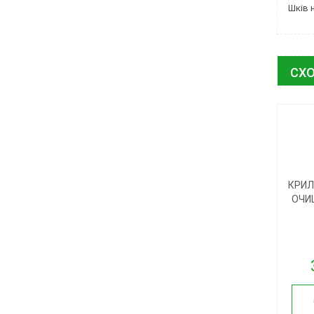
Шків 
СХО
КРИЛ
ОЧИ