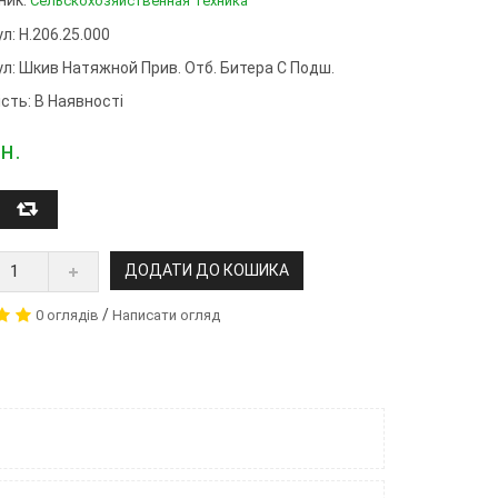
Сельскохозяйственная Техника
л: Н.206.25.000
ул:
Шкив Натяжной Прив. Отб. Битера С Подш.
сть: В Наявності
н.
ДОДАТИ ДО КОШИКА
/
0 оглядів
Написати огляд