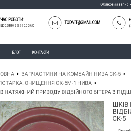
Обліковий запис
ЧАС РОБОТИ:
+
TOD.VIT@GMAIL.COM
+
ЩОДЕННО З 08:00 ДО 20:00
С
БЛОГ
КОНТАКТИ
ЛОВНА
ЗАПЧАСТИНИ НА КОМБАЙН НИВА СК-5
ОТАРКА. ОЧИЩЕННЯ СК-5М-1 НИВА
В НАТЯЖНИЙ ПРИВОДУ ВІДБІЙНОГО БІТЕРА З ПІДШ.
ШКІВ
ВІДБІ
СК-5
Вироб