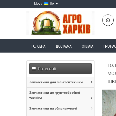
Мова
UA
ГОЛОВНА
ДОСТАВКА
ОПЛАТА
ПРО НА
ГО
Категорії
МОЛ
ШКІ
Запчастини для сільгосптехніки
Запчастини до грунтообробної
техніки
Запчастини на обприскувачі