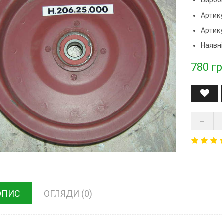
Артику
Артик
Наявні
780
гр
ОПИС
ОГЛЯДИ (0)