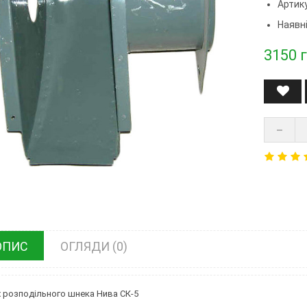
Артик
Наявні
3150
г
ОПИС
ОГЛЯДИ (0)
 розподільного шнека Нива СК-5