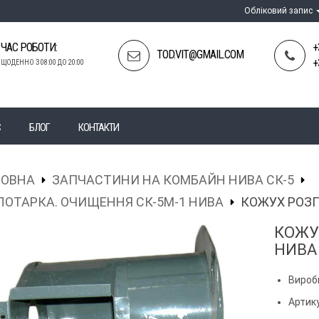
Обліковий запис
ЧАС РОБОТИ:
+
TOD.VIT@GMAIL.COM
+
ЩОДЕННО З 08:00 ДО 20:00
С
БЛОГ
КОНТАКТИ
ЛОВНА
ЗАПЧАСТИНИ НА КОМБАЙН НИВА СК-5
ОТАРКА. ОЧИЩЕННЯ СК-5М-1 НИВА
КОЖУХ РОЗП
КОЖУ
НИВА 
Вироб
Артику