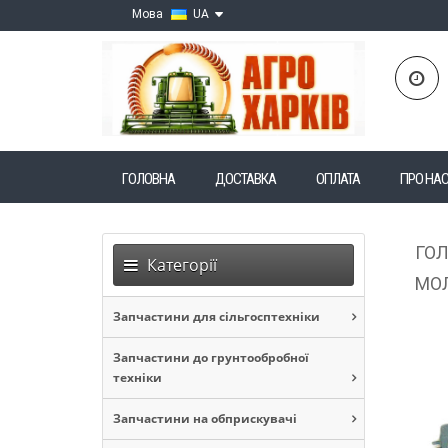
Мова
UA
ГОЛОВНА
ДОСТАВКА
ОПЛАТА
ПРО НА
ГО
Категорії
МОЛ
Запчастини для сільгосптехніки
Запчастини до грунтообробної
техніки
Запчастини на обприскувачі