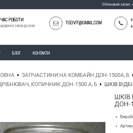
Обліковий запис
ЧАС РОБОТИ:
+
TOD.VIT@GMAIL.COM
+
ЩОДЕННО З 08:00 ДО 20:00
С
БЛОГ
КОНТАКТИ
ЛОВНА
ЗАПЧАСТИНИ НА КОМБАЙН ДОН-1500А, Б
РІБНЮВАЧ, КОПИЧНИК ДОН-1500 А, Б
ШКІВ ВІДБІ
ШКІВ 
ДОН-
Вироб
Артику