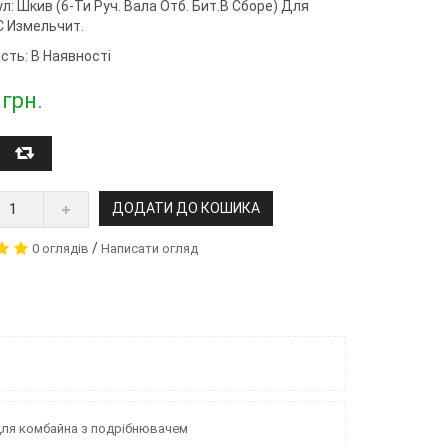
ул:
Шкив (6-Ти Руч. Вала Отб. Бит.в Сборе) Для
с Измельчит.
сть: В Наявності
грн.
ДОДАТИ ДО КОШИКА
/
0 оглядів
Написати огляд
 для комбайна з подрібнювачем