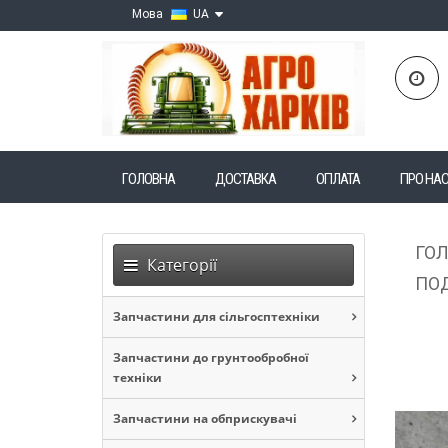
Мова
UA
ГОЛОВНА
ДОСТАВКА
ОПЛАТА
ПРО НА
ГО
Категорії
ПОД
Запчастини для сільгосптехніки
Запчастини до грунтообробної
техніки
Запчастини на обприскувачі