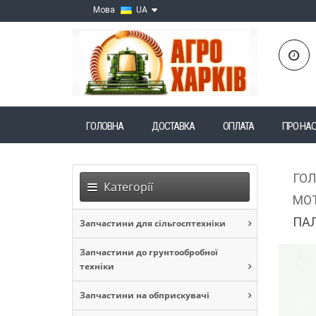
Мова
UA
ГОЛОВНА
ДОСТАВКА
ОПЛАТА
ПРО НА
ГО
Категорії
МОТ
ПАЛ
Запчастини для сільгосптехніки
Запчастини до грунтообробної
техніки
Запчастини на обприскувачі