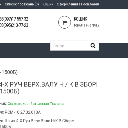
Список побажань (0)
Кошик
Оформлення замовлення
38(097)17-557-32
КОШИК
38(095)213-77-23
ТОВАРІВ 0 (0 ГРН.)
-1500Б)
4-Х РУЧ ВЕРХ.ВАЛУ Н / К В ЗБОРІ
1500Б)
ник:
Сельскохозяйственная Техника
л: РСМ-10.27.02.010А
ул:
Шкив 4-Х Руч Верх.вала Н/к В Сборе
1500Б)