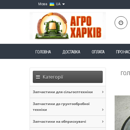
Мова
UA
ГОЛОВНА
ДОСТАВКА
ОПЛАТА
ПРО НА
ГО
Категорії
Запчастини для сільгосптехніки
Запчастини до грунтообробної
техніки
Запчастини на обприскувачі