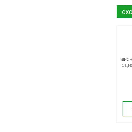
СХО
ЗІРОЧ
ОДН