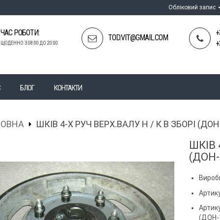
Обліковий запис
ЧАС РОБОТИ:
+
TOD.VIT@GMAIL.COM
+
ЩОДЕННО З 08:00 ДО 20:00
С
БЛОГ
КОНТАКТИ
ЛОВНА
ШКІВ 4-Х РУЧ ВЕРХ.ВАЛУ Н / К В ЗБОРІ (ДОН
ШКІВ 
(ДОН-
Вироб
Артику
Артик
(ДОН-