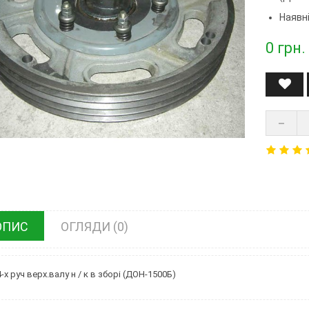
Наявні
0
грн.
ОПИС
ОГЛЯДИ (0)
-х руч верх.валу н / к в зборі (ДОН-1500Б)