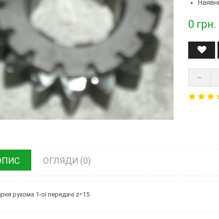
Наявні
0
грн.
ОПИС
ОГЛЯДИ (0)
рня рухома 1-ої передачі z=15