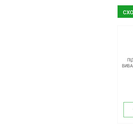
СХО
ПІ
ВИВА