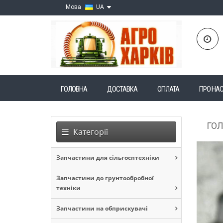
Мова
UA
ГОЛОВНА
ДОСТАВКА
ОПЛАТА
ПРО НА
ГО
Категорії
Запчастини для сільгосптехніки
Запчастини до грунтообробної
техніки
Запчастини на обприскувачі