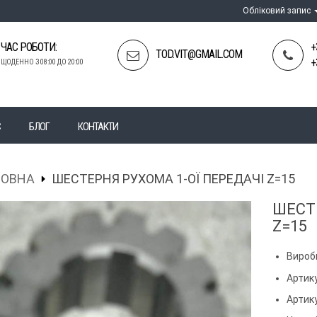
Обліковий запис
ЧАС РОБОТИ:
+
TOD.VIT@GMAIL.COM
+
ЩОДЕННО З 08:00 ДО 20:00
С
БЛОГ
КОНТАКТИ
ЛОВНА
ШЕСТЕРНЯ РУХОМА 1-ОЇ ПЕРЕДАЧІ Z=15
ШЕСТ
Z=15
Вироб
Артик
Артик