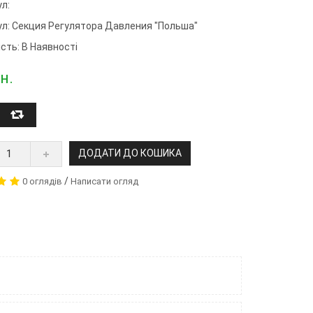
л:
ул:
Секция Регулятора Давления "Польша"
сть: В Наявності
н.
ДОДАТИ ДО КОШИКА
/
0 оглядів
Написати огляд