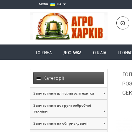
Мова
UA
ГОЛОВНА
ДОСТАВКА
ОПЛАТА
ПРО НА
ГО
Категорії
РОЗ
СЕК
Запчастини для сільгосптехніки
Запчастини до грунтообробної
техніки
Запчастини на обприскувачі