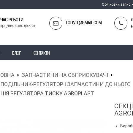
Обліковий запис
ЧАС РОБОТИ:
+
TOD.VIT@GMAIL.COM
+
ЩОДЕННО З 08:00 ДО 20:00
С
БЛОГ
КОНТАКТИ
ЛОВНА
ЗАПЧАСТИНИ НА ОБПРИСКУВАЧІ
ПОДІЛЬНИК-РЕГУЛЯТОР І ЗАПЧАСТИНИ ДО НЬОГО
ЦІЯ РЕГУЛЯТОРА ТИСКУ AGROPLAST
СЕКЦ
AGRO
Вироб