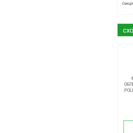
Секці
СХО
ОБП
POL