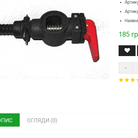
Артику
Артик
Наявні
185
гр
ОПИС
ОГЛЯДИ (0)