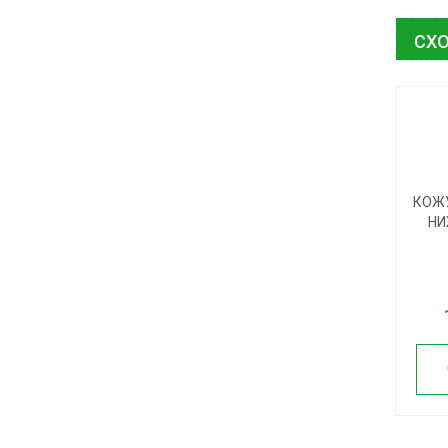
СХО
КОЖ
НИ