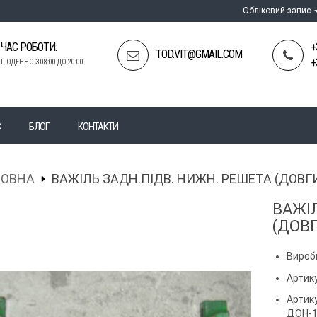
Обліковий запис
ЧАС РОБОТИ:
+
TOD.VIT@GMAIL.COM
+
ЩОДЕННО З 08:00 ДО 20:00
С
БЛОГ
КОНТАКТИ
ЛОВНА
ВАЖІЛЬ ЗАДН.ПІДВ. НИЖН. РЕШЕТА (ДОВГ
ВАЖІ
(ДОВ
Вироб
Артику
Артик
ДОН-