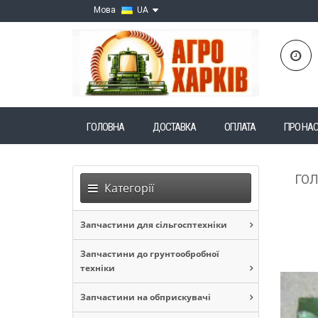
Мова
UA
ГОЛОВНА
ДОСТАВКА
ОПЛАТА
ПРО НА
ГО
Категорії
Запчастини для сільгосптехніки
Запчастини до грунтообробної
техніки
Запчастини на обприскувачі