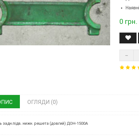
Наявні
0
грн.
ОПИС
ОГЛЯДИ (0)
ь задн.підв. нижн. решета (довгий) ДОН-1500А