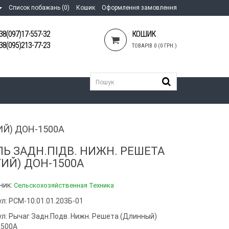
Список побажань (0)
Кошик
Оформлення замовлення
38(097)17-557-32
КОШИК
38(095)213-77-23
ТОВАРІВ 0 (0 ГРН.)
ИЙ) ДОН-1500А
ЛЬ ЗАДН.ПІДВ. НИЖН. РЕШЕТА
ГИЙ) ДОН-1500А
ник:
Сельскохозяйственная Техника
л: РСМ-10.01.01.203Б-01
ул:
Рычаг Задн.подв. Нижн. Решета (длинный)
1500А